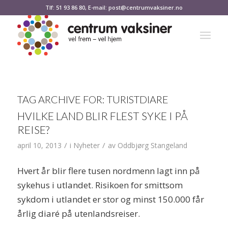
Tlf: 51 93 86 80, E-mail: post@centrumvaksiner.no
TAG ARCHIVE FOR:
TURISTDIARE
HVILKE LAND BLIR FLEST SYKE I PÅ
REISE?
/
/
april 10, 2013
i
Nyheter
av
Oddbjørg Stangeland
Hvert år blir flere tusen nordmenn lagt inn på
sykehus i utlandet. Risikoen for smittsom
sykdom i utlandet er stor og minst 150.000 får
årlig diaré på utenlandsreiser.