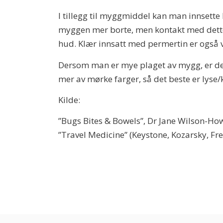
I tillegg til myggmiddel kan man innsette
myggen mer borte, men kontakt med dette s
hud. Klær innsatt med permertin er også vel
Dersom man er mye plaget av mygg, er det
mer av mørke farger, så det beste er lyse/
Kilde:
”Bugs Bites & Bowels”, Dr Jane Wilson-Ho
”Travel Medicine” (Keystone, Kozarsky, F