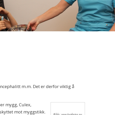
ephalitt m.m. Det er derfor viktig å
per mygg, Culex,
eskyttet mot myggstikk.
Kilde: www.forskning.no