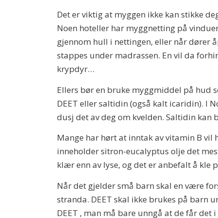
Det er viktig at myggen ikke kan stikke de
Noen hoteller har myggnetting på vinduer
gjennom hull i nettingen, eller når dører
stappes under madrassen. En vil da forhi
krypdyr…
Ellers bør en bruke myggmiddel på hud so
DEET eller saltidin (også kalt icaridin).
dusj det av deg om kvelden. Saltidin kan b
Mange har hørt at inntak av vitamin B vi
inneholder sitron-eucalyptus olje det mes
klær enn av lyse, og det er anbefalt å kle
Når det gjelder små barn skal en være fors
stranda. DEET skal ikke brukes på barn un
DEET , man må bare unngå at de får det i ø