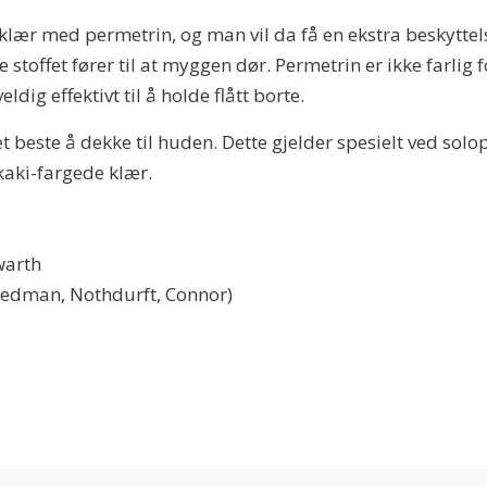
 klær med permetrin, og man vil da få en ekstra beskyttel
toffet fører til at myggen dør. Permetrin er ikke farlig
dig effektivt til å holde flått borte.
 beste å dekke til huden. Dette gjelder spesielt ved sol
kaki-fargede klær.
warth
reedman, Nothdurft, Connor)