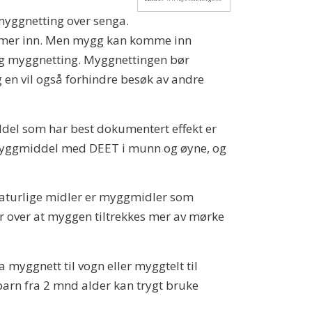
 myggnetting over senga.
kommer inn. Men mygg kan komme inn
 seg myggnetting. Myggnettingen bør
en vil også forhindre besøk av andre
del som har best dokumentert effekt er
få myggmiddel med DEET i munn og øyne, og
 naturlige midler er myggmidler som
ar over at myggen tiltrekkes mer av mørke
 myggnett til vogn eller myggtelt til
barn fra 2 mnd alder kan trygt bruke