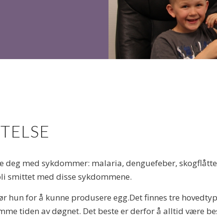
TELSE
e deg med sykdommer: malaria, denguefeber, skogflåttenc
bli smittet med disse sykdommene.
ør hun for å kunne produsere egg.Det finnes tre hovedty
me tiden av døgnet. Det beste er derfor å alltid være b