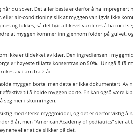
g når du sover. Det aller beste er derfor å ha impregnert
, eller air-conditioning slik at myggen vanligvis ikke 
 åpnes og lukkes, så det bør allikevel vurderes å ha med
ndre at myggen kommer inn gjennom folder på gulvet, og 
m ikke er tildekket av klær. Den ingrediensen i myggmid
 I Norge er høyeste tillatte konsentrasjon 50%. Unngå å 
rukes av barn fra 2 år.
l holde myggen borte, men dette er ikke dokumentert. Av
t effektive til å holde myggen borte. En kan også være kl
 på seg mer i skumringen.
iktig med sterke myggmiddel, og det er derfor viktig å ha
der 3 år, men ”American Academy of pediatrics” sier at 
ynene eller at de slikker på det.