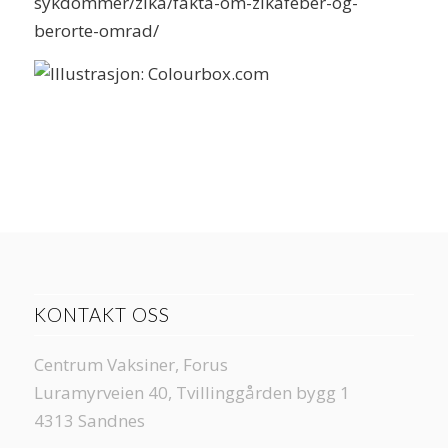
sykdommer/zika/fakta-om-zikafeber-og-
berorte-omrad/
KONTAKT OSS
Centrum Vaksiner, Forus
Luramyrveien 40, Tvillinggården bygg 1
4313 Sandnes