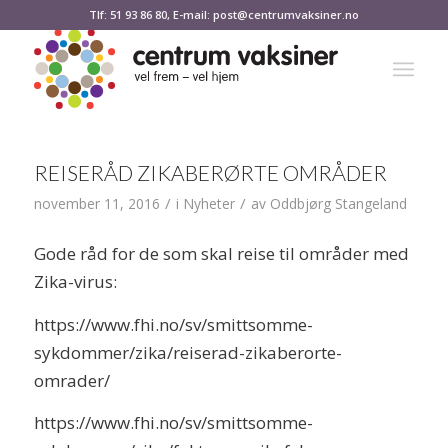
Tlf: 51 93 86 80, E-mail: post@centrumvaksiner.no
REISERÅD ZIKABERØRTE OMRÅDER
/
/
november 11, 2016
i
Nyheter
av
Oddbjørg Stangeland
Gode råd for de som skal reise til områder med
Zika-virus:
https://www.fhi.no/sv/smittsomme-
sykdommer/zika/reiserad-zikaberorte-
omrader/
https://www.fhi.no/sv/smittsomme-