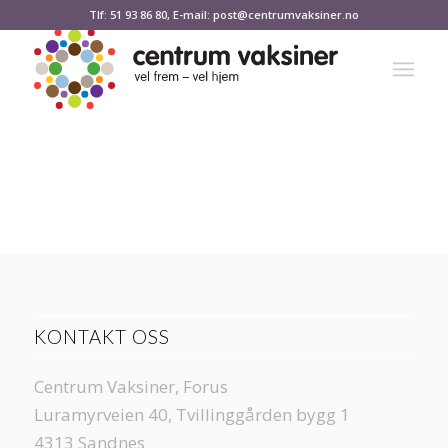
Tlf: 51 93 86 80, E-mail: post@centrumvaksiner.no
KONTAKT OSS
Centrum Vaksiner, Forus
Luramyrveien 40, Tvillinggården bygg 1
4313 Sandnes