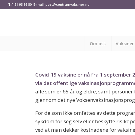
Tlf: 51 93 86 80, E-mail: post@centrumvaksiner.no
Om oss
Vaksiner
Covid-19 vaksine er nå fra 1 september 2
via det offentlige vaksinasjonprogramm
alle som er 65 år og eldre, samt personer 
gjennom det nye Voksenvaksinasjonspro
For de som ikke omfattes av dette progra
sykdom for seg selv eller beskytte risikope
ved at man dekker kostnadene for vaksine